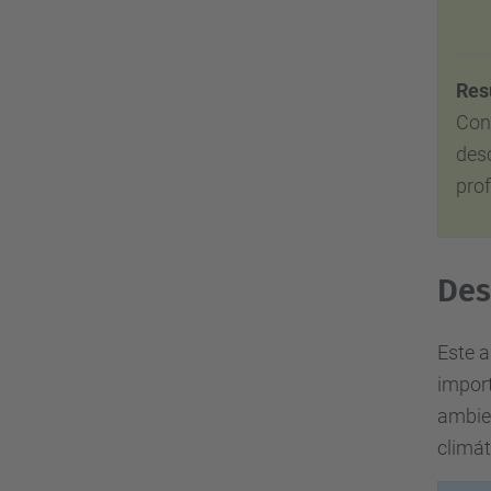
Res
Con
desc
prof
Des
Este a
import
ambien
climát