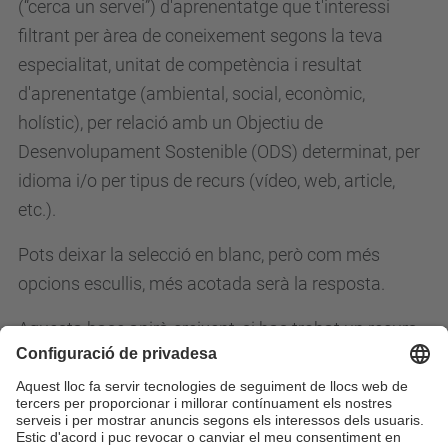
(“cerca un servei”) d'aprenentatge que t'interessi
filtrant per àrea de coneixement segons la teva
especialitat, unitat de competència i resultat
d'aprenentatge (ambiental, social, econòmic,
holístic), per relació amb un Objectiu de
Desenvolupament Sostenible (ODS) determinat, per
idioma i/o per tipus de recurs (vídeo, web, article,
etc.).
Pots deixar la selecció en blanc, però com més
opcions escullis, més acotada serà la resposta.
Aquesta base anirà creixent, si has trobat un recurs
que consideres interessant per afegir, si us plau
envia'ns la informació a eva.vidal@upc.edu.