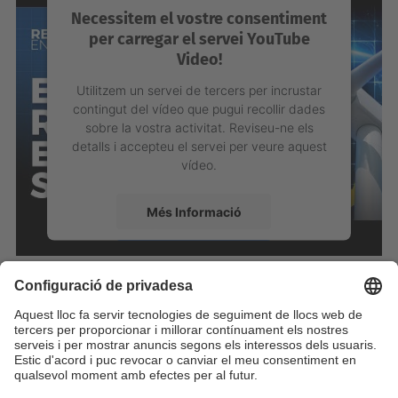
Necessitem el vostre consentiment
per carregar el servei YouTube
Video!
Utilitzem un servei de tercers per incrustar
contingut del vídeo que pugui recollir dades
sobre la vostra activitat. Reviseu-ne els
detalls i accepteu el servei per veure aquest
vídeo.
Més Informació
Accepta
powered by
Usercentrics Consent
Management Platform
Identifiqueu-vos per a afegir comentaris