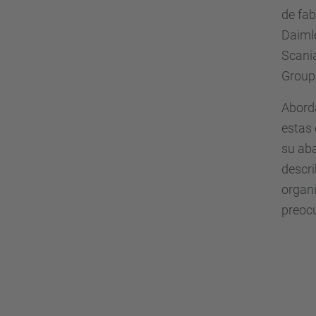
de fab
Daimle
Scani
Group,
Aborda
estas 
su ab
descr
organ
preocu