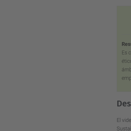
Res
Es c
étic
ámbi
emp
Des
El vid
Sustai