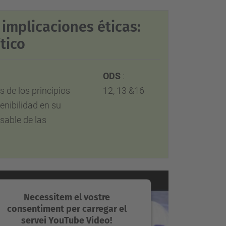
 implicaciones éticas:
tico
ODS
:
s de los principios
12, 13 &16
enibilidad en su
sable de las
Necessitem el vostre
consentiment per carregar el
servei YouTube Video!