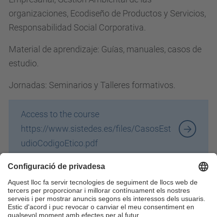
organizaciones, Ecodiseño de Productos y Servicios,
Responsabilidad Social Corporativa.
Material de aprendizaje: Guías, manuales, casos de
estudio.
Jornadas: Seminarios y Talleres formativos.
Access to the course
https://www.sistedes.es/files/CasosEst
udioCodigoEtico.pdf
Identifiqueu-vos per a afegir comentaris