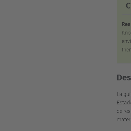
C
Res
Kno
env
them
Des
La guí
Estado
de res
materi