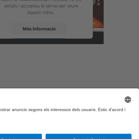
detalls i accepteu el servei per veure
aquest vídeo.
Més Informació
Accepta
powered by
Usercentrics Consent
Management Platform