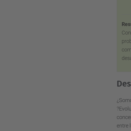
Res
Con
prob
com
desa
Des
¿Somo
?Evolu
concen
entre 