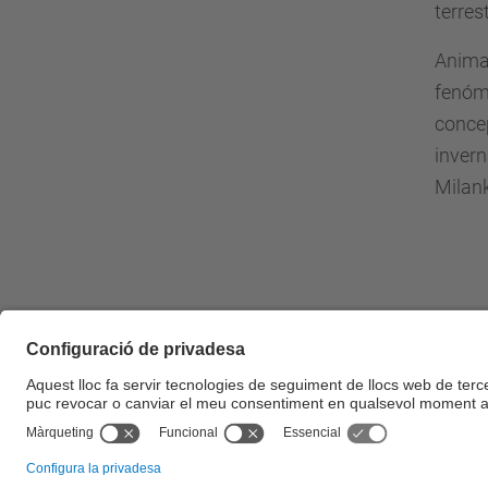
terres
Animac
fenóme
conce
invern
Milank
Iden