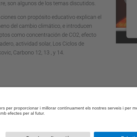
tre, son algunos de los temas discutidos.
iones con propósito educativo explican el
no del cambio climático, e introducen
ptos como concentración de CO2, efecto
adero, actividad solar, Los Ciclos de
ovic, Carbono 12, 13 , y 14.
tifiqueu-vos per a afegir comentaris