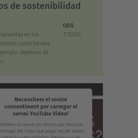
os de sostenibilidad
ODS
:
ropuestas en los
TODOS
tales), tanto locales
ejemplo: objetivos de
c.
Necessitem el vostre
consentiment per carregar el
servei YouTube Video!
Utilitzem un servei de tercers per incrustar
ontingut del vídeo que pugui recollir dades
sobre la vostra activitat. Reviseu-ne els