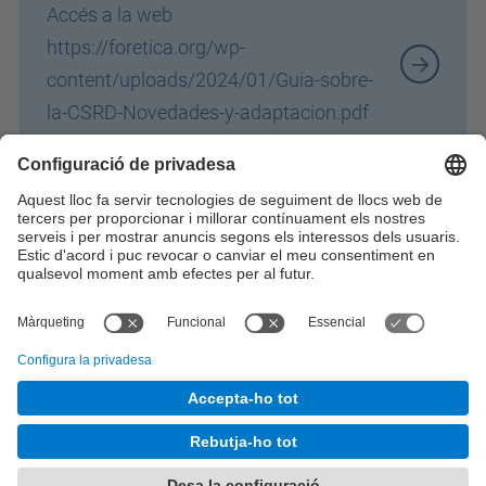
Accés a la web
https://foretica.org/wp-
content/uploads/2024/01/Guia-sobre-
la-CSRD-Novedades-y-adaptacion.pdf
Identifiqueu-vos per a afegir comentaris
© UPC
Desenvolupat amb