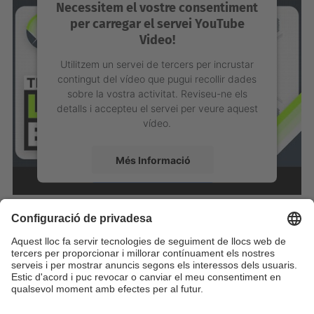
Necessitem el vostre consentiment
per carregar el servei YouTube
Video!
Utilitzem un servei de tercers per incrustar
contingut del vídeo que pugui recollir dades
sobre la vostra activitat. Reviseu-ne els
detalls i accepteu el servei per veure aquest
vídeo.
Més Informació
Accepta
powered by
Usercentrics Consent
Management Platform
Identifiqueu-vos per a afegir comentaris