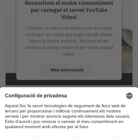
Necessitem el vostre consentiment
per carregar el servei YouTube
Video!
Utilitzem un servei de tercers per incrustar
contingut del vídeo que pugui recollir dades
sobre la vostra activitat. Reviseu-ne els
detalls i accepteu el servei per veure aquest
vídeo.
Més Informació
Accepta
powered by
Usercentrics Consent
Management Platform
Identifiqueu-vos per a afegir comentaris